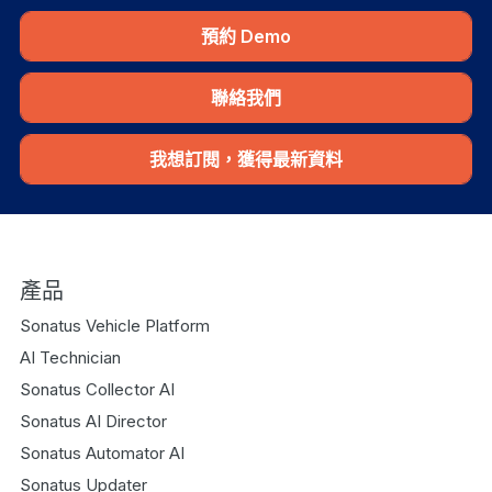
預約 Demo
聯絡我們
我想訂閱，獲得最新資料
產品
Sonatus Vehicle Platform
AI Technician
Sonatus Collector AI
Sonatus AI Director
Sonatus Automator AI
Sonatus Updater