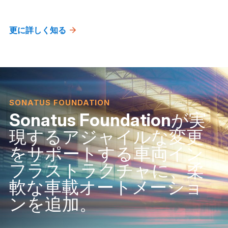
更に詳しく知る
SONATUS FOUNDATION
Sonatus Foundationが実
現するアジャイルな変更
をサポートする車両イン
フラストラクチャに、柔
軟な車載オートメーショ
ンを追加。