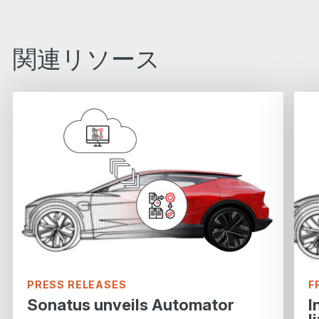
関連リソース
PRESS RELEASES
F
Sonatus unveils Automator
I