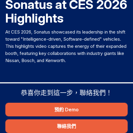
Sonatus at CES 2026
Highlights
At CES 2026, Sonatus showcased its leadership in the shift
toward "Intelligence-driven, Software-defined" vehicles.
This highlights video captures the energy of their expanded
booth, featuring key collaborations with industry giants like
Nissan, Bosch, and Kenworth.
恭喜你走到這一步，聯絡我們！
預約 Demo
聯絡我們