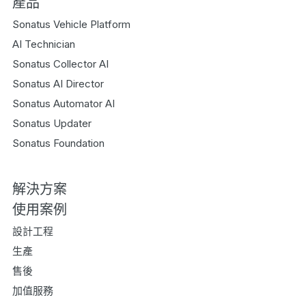
產品
Sonatus Vehicle Platform
AI Technician
Sonatus Collector AI
Sonatus AI Director
Sonatus Automator AI
Sonatus Updater
Sonatus Foundation
解決方案
使用案例
設計工程
生產
售後
加值服務