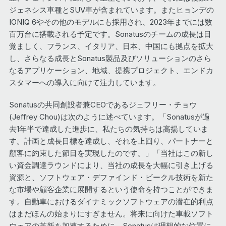
ジェネシス車種とSUV車が含まれています。またヒョンデの
IONIQ 6やその他のモデルにも採用され、2023年までには数
百万台に搭載される予定です。Sonatusのチームの成長は目
覚ましく、フランス、イタリア、日本、中国にも拠点を拡大
し、さらなる成長とSonatus製品及びソリューションのさら
なるアプリケーション、地域、提携プロジェクト、エンドカ
スタマーへの導入に向けて注力しています。
Sonatusの共同創設者兼CEOであるジェフリー・チョウ
(Jeffrey Chou)は次のように述べています。「Sonatusが過
去1年半で達成した進歩に、私たちの気持ちは高揚していま
す。計画と成長目標を達成し、それを上回り、パートナーと
顧客に約束した節目を実現したのです。」「当社はこの新し
い資金調達ラウンドにより、当社の成長を大幅に引き上げる
資源と、ソフトウェア・デファインド・ビークル技術を新た
な市場や顧客企業に展開するという使命を持つことができま
す。自動車におけるダイナミックソフトウェアの潜在的利点
はまだほんの始まりにすぎません。将来に向けた車載ソフト
ウェアの革新を加速するために、Sonatusは理想的な位置に