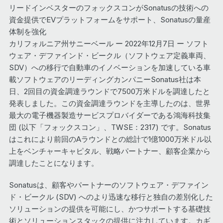
リードインベスターのフォックスコンがSonatusの技術への
資金提供でEVプラットフォームをサポート、Sonatusの量産
体制を強化
カリフォルニア州サニーベール ー 2022年12月7日 ー ソフト
ウェア・デファインド・ビークル（ソフトウェア定義車両、
SDV）への移行で自動車のイノベーションを加速している車
載ソフトウェアのリーディングカンパニーSonatus社は本
日、2回目の資金調達ラウンドで7500万米ドルを調達したと
発表しました。この資金調達ラウンドを主導したのは、世界
最大の電子機器製造サービスプロバイダーである鴻海科技集
団 (以下「フォックスコン」、TWSE：2317) です。Sonatus
はこれにより前回のAラウンドとの総計で1億1000万米ドル以
上をベンチャーキャピタル、戦略パートナー、顧客企業から
調達したことになります。
Sonatusは、顧客やパートナーのソフトウェア・デファイン
ド・ビークル (SDV) へのより迅速な移行と独自の差別化した
ソリューションの提供を可能にし、かつサポートする基礎技
術とソリューションスタックの提供に注力しています。カギ