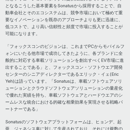
となるこうした基本要素をSonatusから採用することで、自
動車会社とそのエコシステムは、競争市場において極めて重
要なイノベーションを既存のアプローチよりも更に迅速に、
低コストで、より高い信頼性と頻度で市場に投入することが
可能になります。
「フォックスコンのビジョンは、これまでPCからモバイルフ
ォンにいたる他市場で成功してきたように、各ブランドに全
般的に対応する車載ソリューションを創出すべくEV市場に進
出することである」と、フォックスコン・ソフトウエア開発
センターのシニアディレクターであるエリック・イェ(Eric
Yeh)は語っています。「Sonatusは、車載ソフトウェアソリ
ューションとクラウドソフトウェアソリューションの量産化
で優れた実績を持ち、車載ソフトウェアとハードウエアのシ
ームレスな統合における的確な相乗効果を実現させる戦略パ
ートナーである」
Sonatusのソフトウェアプラットフォームは、ヒョンデ、起
亜、ジェネシス車に対して生産されており、それには複数の