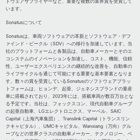
トウェアサプライヤーなど、重要な複数の業界賞を受賞して
います。
Sonatusについて
Sonatusは、車両ソフトウェアの革新とソフトウェア・デフ
ァインド・ビークル（SDV）への移行を加速しています。当
社のプラットフォームと各製品は、自動車メーカーとそのエ
コシステムのイノベーションを加速し、コスト、機能、信頼
性、ユーザーエクスペリエンスの継続的な改善を、自動車の
ライフサイクルを通じて可能にする重要な基本要素となりま
す。数々の賞を受賞しているSonatusのソフトウェアプラッ
トフォームは、ヒョンデ、起亜、ジェネシスブランドの量産
車に搭載されており、2023年には、搭載車両が数百万台とな
る予定です。当社は、フォックスコン、現代自動車グループ
の起亜自動車、LGエレクトロニクス、マーベル、SAIC
Capital（上海汽車集団）、Translink Capital（トランスリン
クキャピタル）、UMCキャピタル、Wanxiang（万向）グル
ープなどの世界クラスの自動車メーカー、テクノロジー、ベ