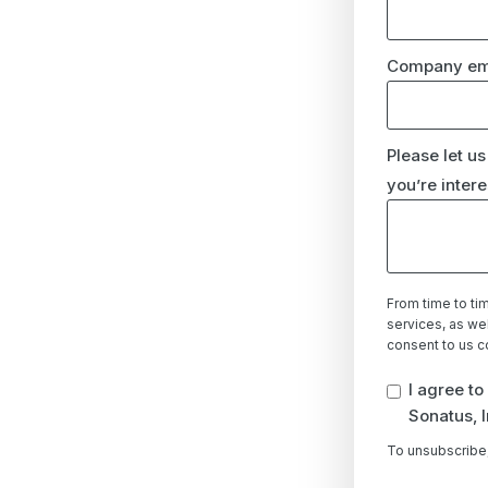
Company em
Please let us
you’re intere
From time to ti
services, as wel
consent to us c
I agree t
Sonatus, I
To unsubscribe,