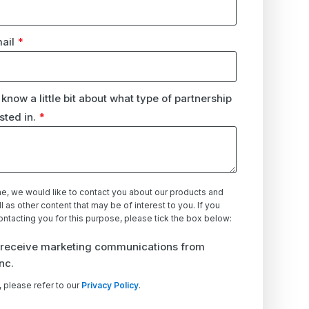
ail
*
 know a little bit about what type of partnership
sted in.
*
me, we would like to contact you about our products and
l as other content that may be of interest to you. If you
ontacting you for this purpose, please tick the box below:
o receive marketing communications from
nc.
 please refer to our
Privacy Policy
.