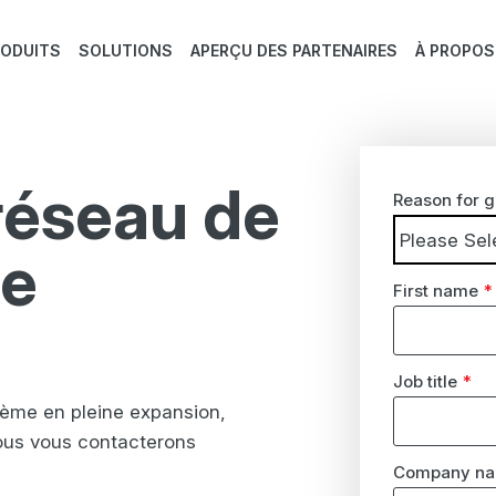
RODUITS
SOLUTIONS
APERÇU DES PARTENAIRES
À PROPOS
réseau de
Reason for g
de
First name
*
Job title
*
tème en pleine expansion,
ous vous contacterons
Company n