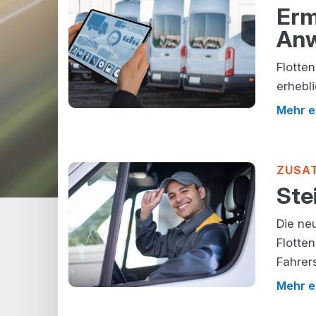
Erm
An
Flotte
erhebl
Mehr e
ZUSA
Ste
Die ne
Flotte
Fahrer
Mehr e